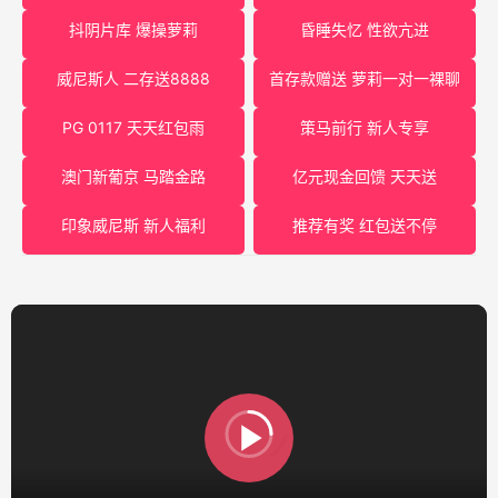
抖阴片库 爆操萝莉
昏睡失忆 性欲亢进
威尼斯人 二存送8888
首存款赠送 萝莉一对一裸聊
PG 0117 天天红包雨
策马前行 新人专享
澳门新葡京 马踏金路
亿元现金回馈 天天送
印象威尼斯 新人福利
推荐有奖 红包送不停