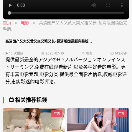
首页
>
电影
>
高清国产又大又黄又爽又粗又长-超清版国语版完
整版...
高清国产又大又黄又爽又粗又长-超清版国语版完整版...
▶ 15 次播放
📅 2026-07-10
📁 电影
⏱️ 143分钟
提供最新最全的アジアのHDフルバージョンオンラインス
トリーミング,免费在线观看新片,以及各种好看的电影。更
有丰富电影专题,电影分类,提供最全面影片信息,权威电影评
分,忠实影迷的电影评论。
📺 相关推荐视频
广告
广告